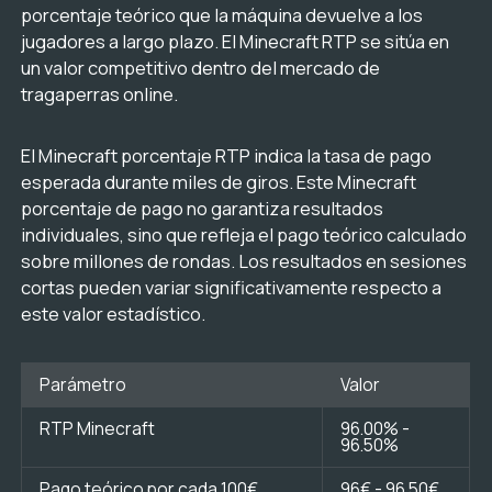
porcentaje teórico que la máquina devuelve a los
jugadores a largo plazo. El Minecraft RTP se sitúa en
un valor competitivo dentro del mercado de
tragaperras online.
El Minecraft porcentaje RTP indica la tasa de pago
esperada durante miles de giros. Este Minecraft
porcentaje de pago no garantiza resultados
individuales, sino que refleja el pago teórico calculado
sobre millones de rondas. Los resultados en sesiones
cortas pueden variar significativamente respecto a
este valor estadístico.
Parámetro
Valor
RTP Minecraft
96.00% -
96.50%
Pago teórico por cada 100€
96€ - 96.50€