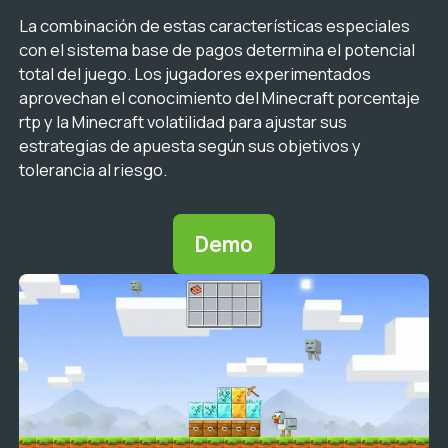
La combinación de estas características especiales
con el sistema base de pagos determina el potencial
total del juego. Los jugadores experimentados
aprovechan el conocimiento del Minecraft porcentaje
rtp y la Minecraft volatilidad para ajustar sus
estrategias de apuesta según sus objetivos y
tolerancia al riesgo.
Demo