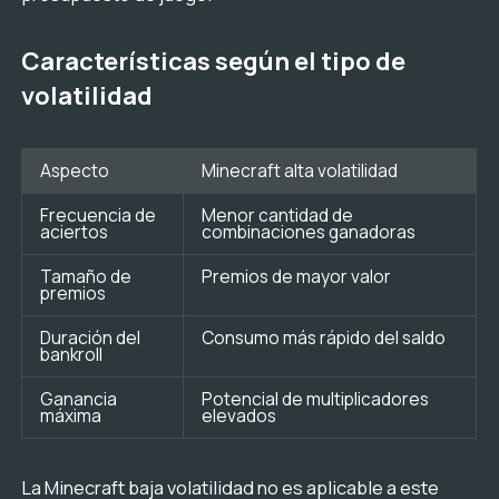
Características según el tipo de
volatilidad
Aspecto
Minecraft alta volatilidad
Frecuencia de
Menor cantidad de
aciertos
combinaciones ganadoras
Tamaño de
Premios de mayor valor
premios
Duración del
Consumo más rápido del saldo
bankroll
Ganancia
Potencial de multiplicadores
máxima
elevados
La Minecraft baja volatilidad no es aplicable a este