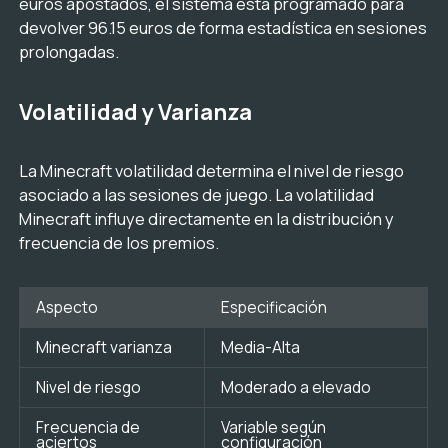
euros apostados, el sistema está programado para
devolver 96.15 euros de forma estadística en sesiones
prolongadas.
Volatilidad y Varianza
La Minecraft volatilidad determina el nivel de riesgo
asociado a las sesiones de juego. La volatilidad
Minecraft influye directamente en la distribución y
frecuencia de los premios.
Aspecto
Especificación
Minecraft varianza
Media-Alta
Nivel de riesgo
Moderado a elevado
Frecuencia de
Variable según
aciertos
configuración