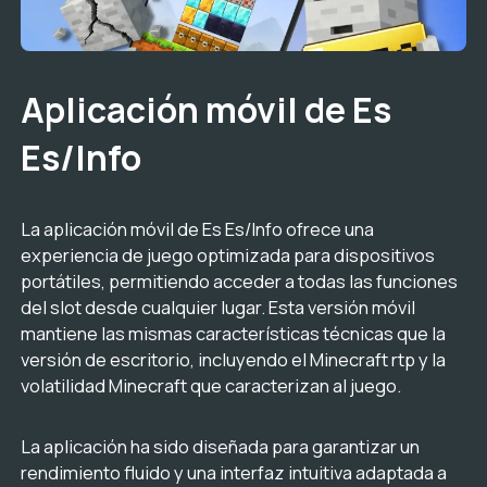
Aplicación móvil de Es
Es/Info
La aplicación móvil de Es Es/Info ofrece una
experiencia de juego optimizada para dispositivos
portátiles, permitiendo acceder a todas las funciones
del slot desde cualquier lugar. Esta versión móvil
mantiene las mismas características técnicas que la
versión de escritorio, incluyendo el Minecraft rtp y la
volatilidad Minecraft que caracterizan al juego.
La aplicación ha sido diseñada para garantizar un
rendimiento fluido y una interfaz intuitiva adaptada a