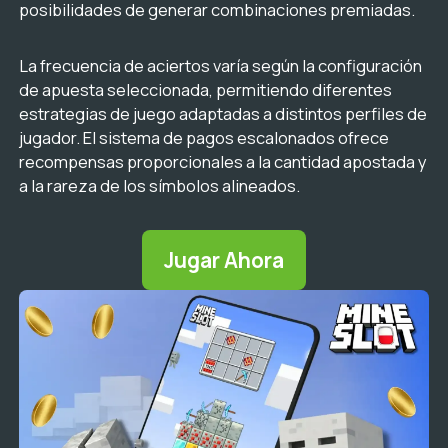
posibilidades de generar combinaciones premiadas.
La frecuencia de aciertos varía según la configuración
de apuesta seleccionada, permitiendo diferentes
estrategias de juego adaptadas a distintos perfiles de
jugador. El sistema de pagos escalonados ofrece
recompensas proporcionales a la cantidad apostada y
a la rareza de los símbolos alineados.
Jugar Ahora