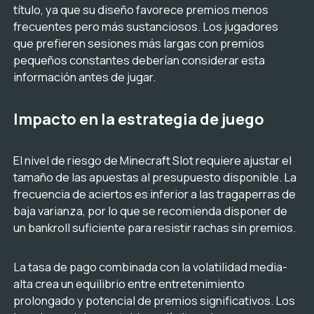
título, ya que su diseño favorece premios menos
frecuentes pero más sustanciosos. Los jugadores
que prefieren sesiones más largas con premios
pequeños constantes deberían considerar esta
información antes de jugar.
Impacto en la estrategia de juego
El nivel de riesgo de Minecraft Slot requiere ajustar el
tamaño de las apuestas al presupuesto disponible. La
frecuencia de aciertos es inferior a las tragaperras de
baja varianza, por lo que se recomienda disponer de
un bankroll suficiente para resistir rachas sin premios.
La tasa de pago combinada con la volatilidad media-
alta crea un equilibrio entre entretenimiento
prolongado y potencial de premios significativos. Los