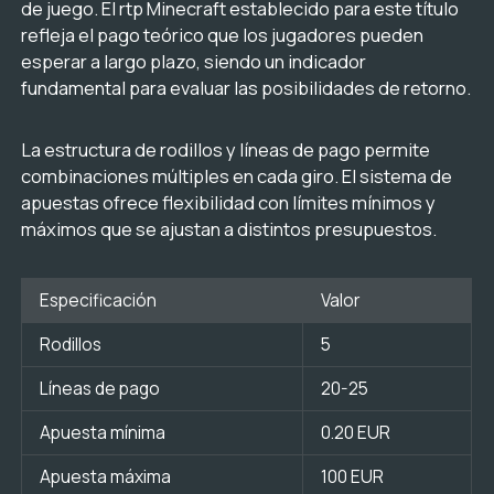
de juego. El rtp Minecraft establecido para este título
refleja el pago teórico que los jugadores pueden
esperar a largo plazo, siendo un indicador
fundamental para evaluar las posibilidades de retorno.
La estructura de rodillos y líneas de pago permite
combinaciones múltiples en cada giro. El sistema de
apuestas ofrece flexibilidad con límites mínimos y
máximos que se ajustan a distintos presupuestos.
Especificación
Valor
Rodillos
5
Líneas de pago
20-25
Apuesta mínima
0.20 EUR
Apuesta máxima
100 EUR