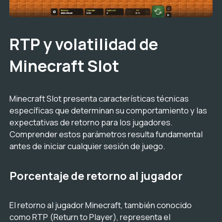
RTP y volatilidad de
Minecraft Slot
Minecraft Slot presenta características técnicas
específicas que determinan su comportamiento y las
expectativas de retorno para los jugadores.
Comprender estos parámetros resulta fundamental
antes de iniciar cualquier sesión de juego.
Porcentaje de retorno al jugador
El retorno al jugador Minecraft, también conocido
como RTP (Return to Player), representa el