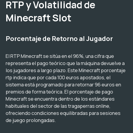
RTP y Volatilidad de
Minecraft Slot
Porcentaje de Retorno al Jugador
El RTP Minecraft se sitúa en el 96%, una cifra que
representa el pago teórico que la máquina devuelve a
los jugadores a largo plazo. Este Minecraft porcentaje
rtp indica que por cada 100 euros apostados, el
sistema está programado para retornar 96 euros en
premios de forma teórica. El porcentaje de pago
Minecraft se encuentra dentro de los estándares
habituales del sector de las tragaperras online,
ofreciendo condiciones equilibradas para sesiones
de juego prolongadas.