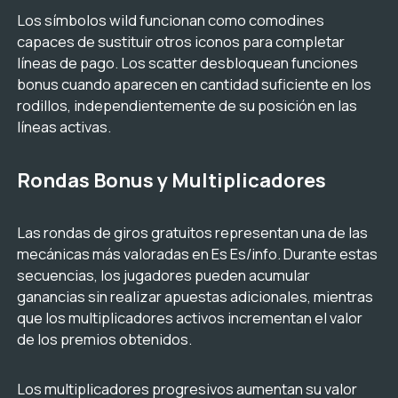
Los símbolos wild funcionan como comodines
capaces de sustituir otros iconos para completar
líneas de pago. Los scatter desbloquean funciones
bonus cuando aparecen en cantidad suficiente en los
rodillos, independientemente de su posición en las
líneas activas.
Rondas Bonus y Multiplicadores
Las rondas de giros gratuitos representan una de las
mecánicas más valoradas en Es Es/info. Durante estas
secuencias, los jugadores pueden acumular
ganancias sin realizar apuestas adicionales, mientras
que los multiplicadores activos incrementan el valor
de los premios obtenidos.
Los multiplicadores progresivos aumentan su valor