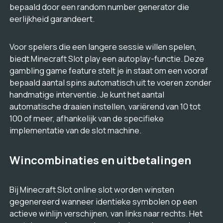
bepaald door een random number generator die
eerlijkheid garandeert.
Voor spelers die een langere sessie willen spelen,
biedt Minecraft Slot play een autoplay-functie. Deze
gambling game feature stelt je in staat om een vooraf
bepaald aantal spins automatisch uit te voeren zonder
handmatige interventie. Je kunt het aantal
automatische draaien instellen, variërend van 10 tot
100 of meer, afhankelijk van de specifieke
implementatie van de slot machine.
Wincombinaties en uitbetalingen
Bij Minecraft Slot online slot worden winsten
gegenereerd wanneer identieke symbolen op een
actieve winlijn verschijnen, van links naar rechts. Het