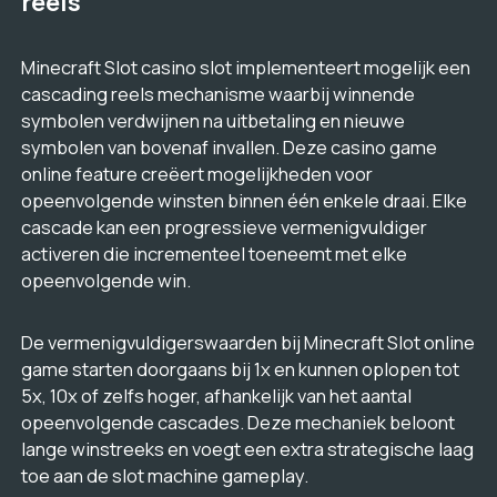
reels
Minecraft Slot casino slot implementeert mogelijk een
cascading reels mechanisme waarbij winnende
symbolen verdwijnen na uitbetaling en nieuwe
symbolen van bovenaf invallen. Deze casino game
online feature creëert mogelijkheden voor
opeenvolgende winsten binnen één enkele draai. Elke
cascade kan een progressieve vermenigvuldiger
activeren die incrementeel toeneemt met elke
opeenvolgende win.
De vermenigvuldigerswaarden bij Minecraft Slot online
game starten doorgaans bij 1x en kunnen oplopen tot
5x, 10x of zelfs hoger, afhankelijk van het aantal
opeenvolgende cascades. Deze mechaniek beloont
lange winstreeks en voegt een extra strategische laag
toe aan de slot machine gameplay.