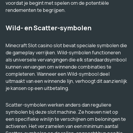
voordat je begint met spelen om de potentiële
rendementen te begrijpen.
Wild- en Scatter-symbolen
Minecraft Slot casino slot bevat speciale symbolen die
de gameplay verrijken. Wild-symbolen functioneren
als universele vervangingen die elk standaardsymbool
kunnen vervangen om winnende combinaties te
completeren. Wanneer een Wild-symbool deel
uitmaakt van een winnende lijn, verhoogt dit aanzienlijk
je kansen op een uitbetaling.
Scatter-symbolen werken anders dan reguliere
symbolen bij deze slot machine. Ze hoeven niet op
een specifieke winlijn te verschijnen om beloningen te
activeren. Het verzamelen van een minimum aantal