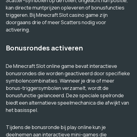
Scatter-symbolen op de rollen, ongeacht hun positie,
kan directe muntprijzen opleveren of bonusfuncties
triggeren. Bij Minecraft Slot casino game zijn
doorgaans drie of meer Scatters nodig voor
activering.
Bonusrondes activeren
De Minecraft Slot online game bevat interactieve
bonusrondes die worden geactiveerd door specifieke
symbolencombinaties. Wanneer je drie of meer
bonus-triggersymbolen verzamelt, wordt de
bonusfunctie gelanceerd. Deze speciale spelronde
biedt een alternatieve speelmechanica die afwijkt van
het basisspel.
Tijdens de bonusronde bij play online kun je
deelnemen aan interactieve mini-games die